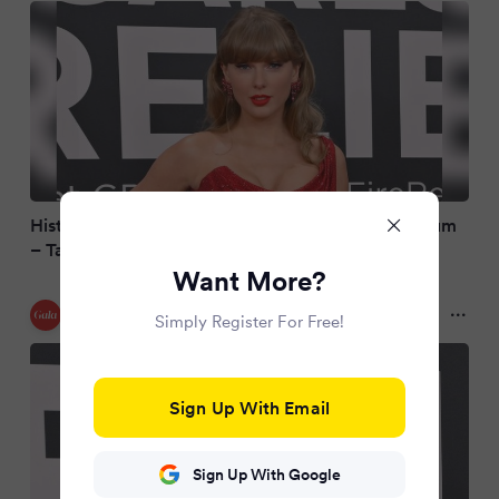
Historischer Doppel-Erfolg: Meistverkauftes Album
– Taylor Swift bricht Adeles Mega-Rekord
Want More?
Gala
Simply Register For Free!
10 months ago
Sign Up With Email
Sign Up With Google