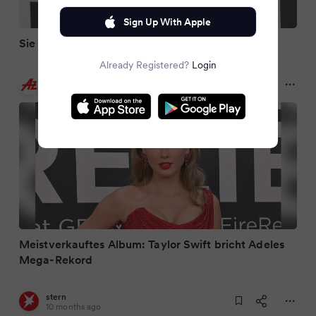
Sign Up With Apple
Sie bricht Mega-Rekord von Adele
Already Registered?
Login
Abendzeitung München
10 months ago
Meistverkauftes Album: Taylor Swift bricht Adeles
Mega-Rekord
stern
10 months ago