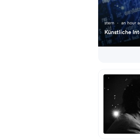
stern
·
an hour 
Künstliche I