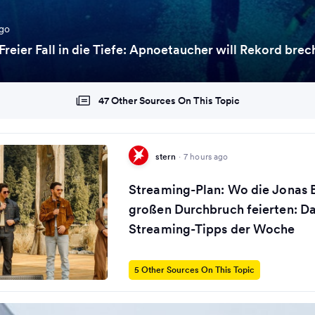
ago
Freier Fall in die Tiefe: Apnoetaucher will Rekord bre
47 Other Sources On This Topic
stern
·
7 hours ago
Streaming-Plan: Wo die Jonas B
großen Durchbruch feierten: Da
Streaming-Tipps der Woche
5 Other Sources On This Topic