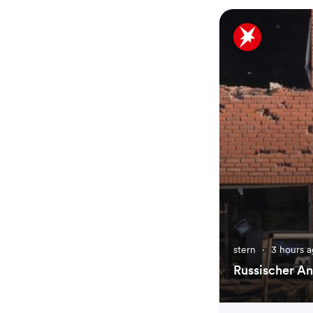
stern
·
3 hours 
Russischer An