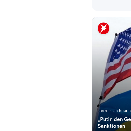
stern
·
an hour 
„Putin den Ge
Sanktionen