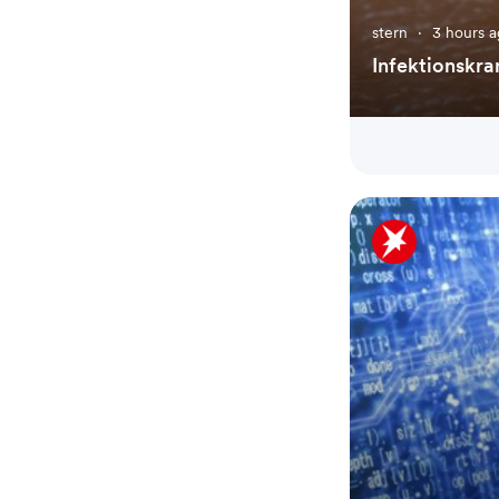
stern
·
3 hours 
Infektionskra