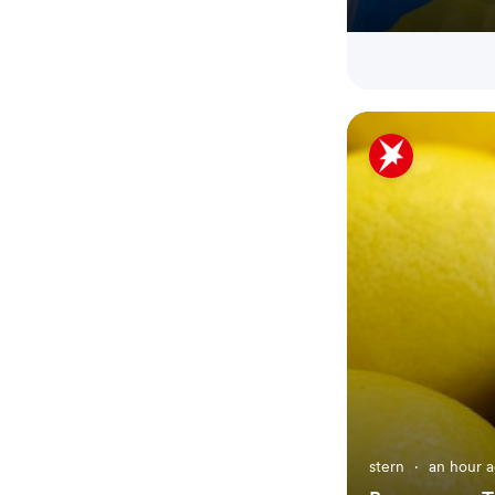
stern
·
an hour 