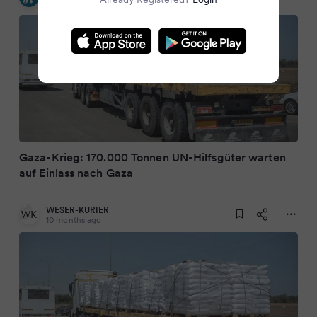
10 months ago
Gaza-Krieg: 170.000 Tonnen UN-Hilfsgüter warten
auf Einlass nach Gaza
WESER-KURIER
10 months ago