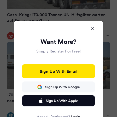
Gaza-Krieg: 170.000 Tonnen UN-Hilfsgüter warten
auf Einlass nach Gaza
Dülmener Zeitung
10 months ago
Want More?
Simply Register For Free!
Sign Up With Email
Sign Up With Google
170.000 Tonnen UN-Hilfsgüter warten auf Einlass
nach Gaza
Sign Up With Apple
Kölner Stadt-Anzeiger
Already Registered?
Login