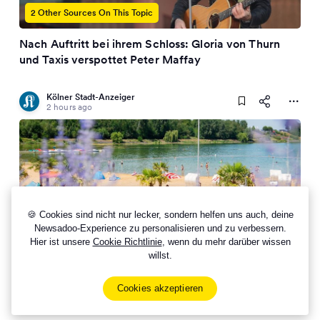
2 Other Sources On This Topic
Nach Auftritt bei ihrem Schloss: Gloria von Thurn
und Taxis verspottet Peter Maffay
Kölner Stadt-Anzeiger
2 hours ago
🍪 Cookies sind nicht nur lecker, sondern helfen uns auch, deine
Newsadoo-Experience zu personalisieren und zu verbessern.
2 Other Sources On This Topic
Hier ist unsere
Cookie Richtlinie
, wenn du mehr darüber wissen
willst.
Hitze bringt Besucherrekord: Tausende Badegäste
im Juli am Zülpicher See
Cookies akzeptieren