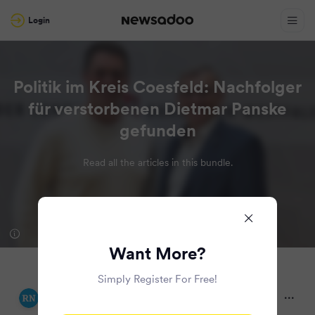
Login
Politik im Kreis Coesfeld: Nachfolger
für verstorbenen Dietmar Panske
gefunden
Read all the articles in this bundle.
Want More?
Simply Register For Free!
Ruhr Nachrichten
10 months ago