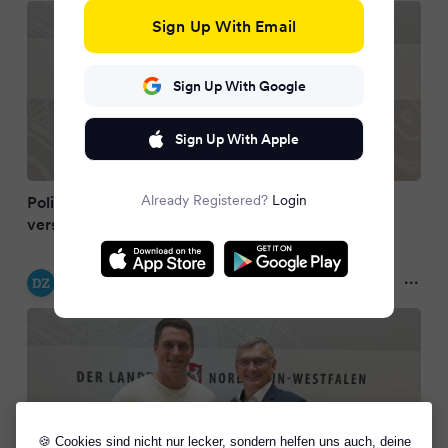
Sign Up With Email
Sign Up With Google
Sign Up With Apple
Already Registered?
Login
Politik im Kreis Coesfeld: Nachfolger für
verstorbenen Dietmar Panske gefunden
Dorstener Zeitung
10 months ago
🍪 Cookies sind nicht nur lecker, sondern helfen uns auch, deine