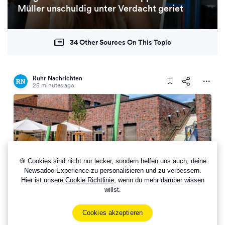
Müller unschuldig unter Verdacht geriet
34 Other Sources On This Topic
Ruhr Nachrichten
25 minutes ago
🍪 Cookies sind nicht nur lecker, sondern helfen uns auch, deine
Newsadoo-Experience zu personalisieren und zu verbessern.
5 Other Sources On This Topic
Hier ist unsere
Cookie Richtlinie
, wenn du mehr darüber wissen
willst.
Neubauten und Sanierungen: Viel Bewegung in den
Dorstener Kitas
Cookies akzeptieren