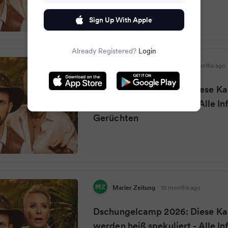
Sign Up With Apple
Already Registered?
Login
Recklinghäuser Zeitung
·
10 months ago
Dschungelcamp 2026: Diese Ka
werden heiß spekuliert - Alle In
Gerüchten
Marler Zeitung
·
10 months ago
Dschungelcamp 2026: Diese Ka
werden heiß spekuliert - Alle In