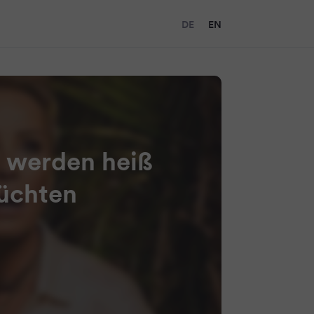
DE
EN
 werden heiß
rüchten