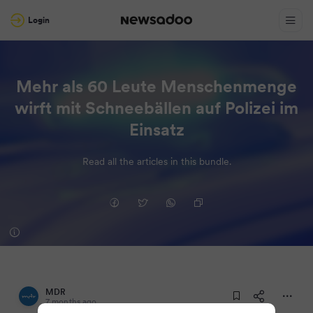
Login
Mehr als 60 Leute Menschenmenge
wirft mit Schneebällen auf Polizei im
Einsatz
Read all the articles in this bundle.
MDR
7 months ago