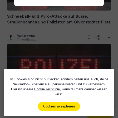
Schneeball- und Pyro-Attacke auf Busse,
Straßenbahnen und Polizisten am Olvenstedter Platz
Volksstimme
7 months ago
🍪 Cookies sind nicht nur lecker, sondern helfen uns auch, deine
Newsadoo-Experience zu personalisieren und zu verbessern.
Hier ist unsere
Cookie Richtlinie
, wenn du mehr darüber wissen
willst.
Schneeball- und Pyro-Attacke auf Busse,
Straßenbahnen und Polizisten am Olvenstedter Platz
Cookies akzeptieren
Sign Up Now For Free!
Signup