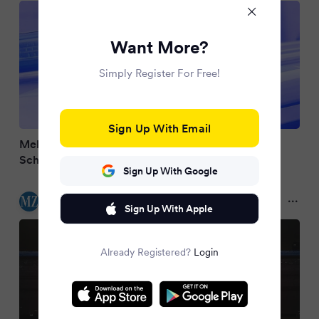
Want More?
Simply Register For Free!
Sign Up With Email
Mehr als 60 Leute Menschenmenge wirft mit
Schneebällen auf Polizei im Einsatz
Sign Up With Google
Mitteldeutsche Zeitung
7 months ago
Sign Up With Apple
Already Registered?
Login