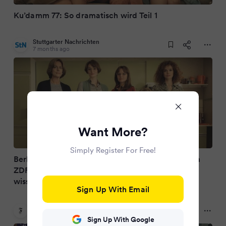
Ku’damm 77: So dramatisch wird Teil 1
Stuttgarter Nachrichten
7 months ago
Want More?
Simply Register For Free!
Berliner Familiensaga geht weiter: Kudamm 77 im
ZDF – Das muss man aus den Vorgänger-Staffeln
wissen
Sign Up With Email
FAZ.NET
7 months ago
Sign Up With Google