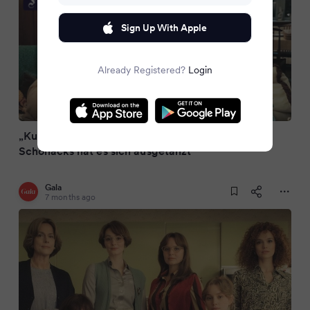
Sign Up With Apple
Already Registered?
Login
„Ku’Damm 77“ im ZDF gerät zum Fiasko: Für die
Schöllacks hat es sich ausgetanzt
Gala
7 months ago