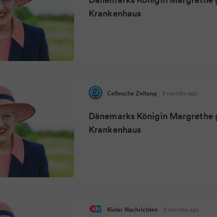
Krankenhaus
Cellesche Zeitung
·
3 months ago
Dänemarks Königin Margrethe g
Krankenhaus
Kieler Nachrichten
·
3 months ago