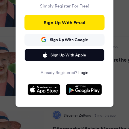
Simply Register For Free!
Sign Up With Email
Sign Up With Google
Ostsee-Zeitung.de
·
3 months ago
Sign Up With Apple
Dänemarks Königin Margrethe g
Krankenhaus
Already Registered?
Login
Siegener Zeitung
·
3 months ago
Dänemarks Königin Margrethe g