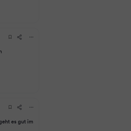
m
eht es gut im