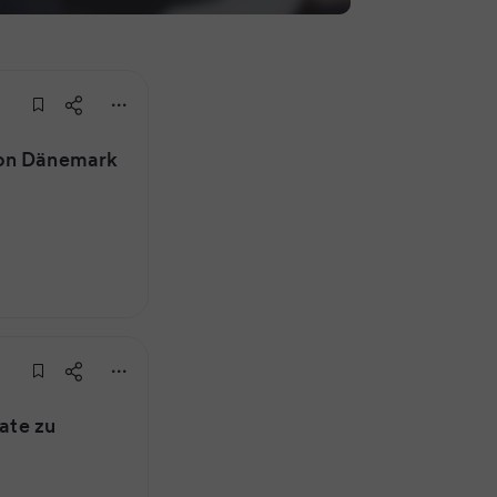
von Dänemark
date zu