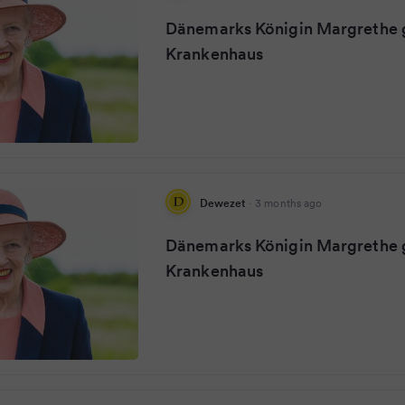
Dänemarks Königin Margrethe g
Krankenhaus
Dewezet
·
3 months ago
Dänemarks Königin Margrethe g
Krankenhaus