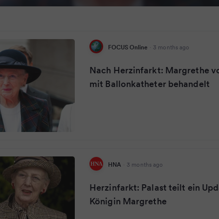
FOCUS Online
·
3 months ago
Nach Herzinfarkt: Margrethe 
mit Ballonkatheter behandelt
HNA
·
3 months ago
Herzinfarkt: Palast teilt ein Up
Königin Margrethe