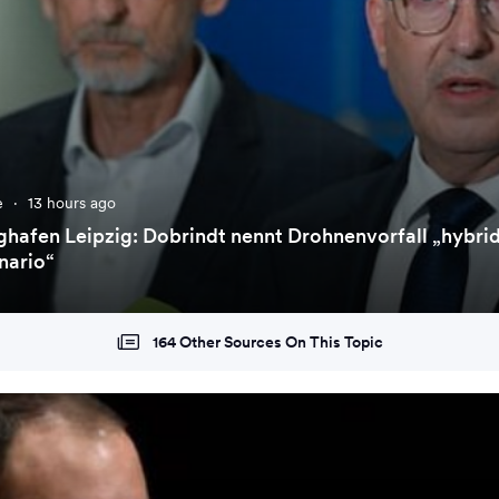
e
·
13 hours ago
hafen Leipzig: Dobrindt nennt Drohnenvorfall „hybri
nario“
164 Other Sources On This Topic