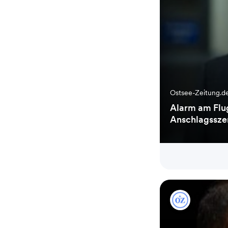
Ostsee-Zeitung.d
Alarm am Flug
Anschlagssze