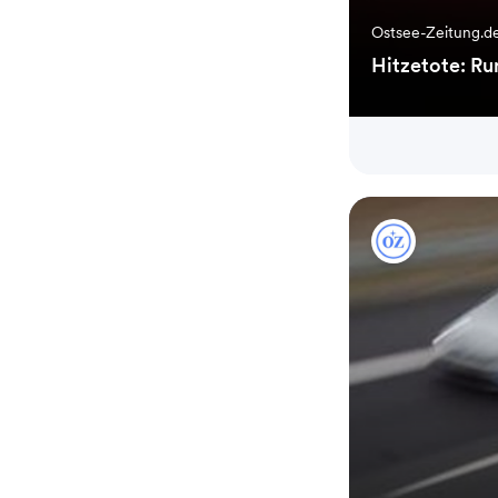
Ostsee-Zeitung.d
Hitzetote: Ru