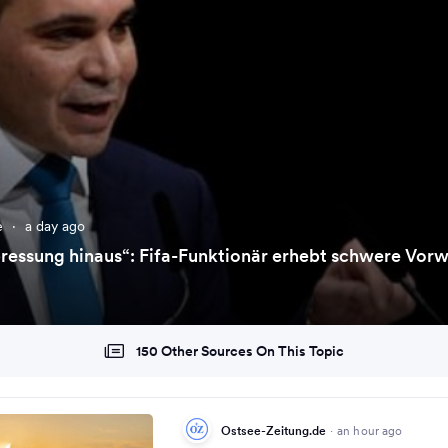
e
·
a day ago
pressung hinaus“: Fifa-Funktionär erhebt schwere Vor
150 Other Sources On This Topic
Ostsee-Zeitung.de
·
an hour ago