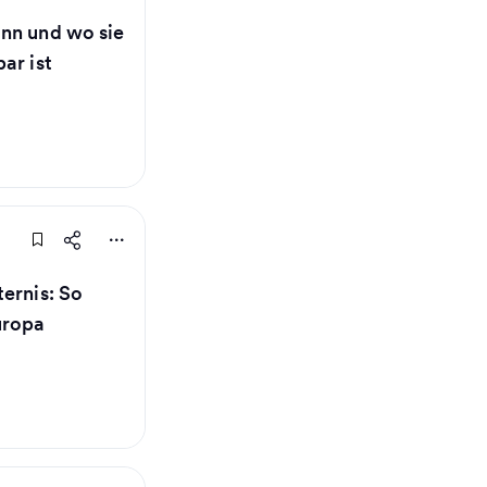
nn und wo sie
ar ist
ernis: So
uropa