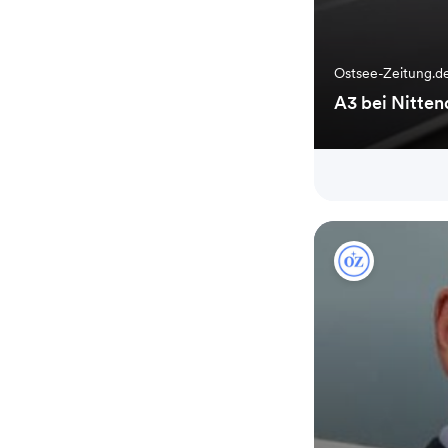
Ostsee-Zeitung.d
A3 bei Nitten