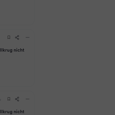
llkrug nicht
o
llkrug nicht