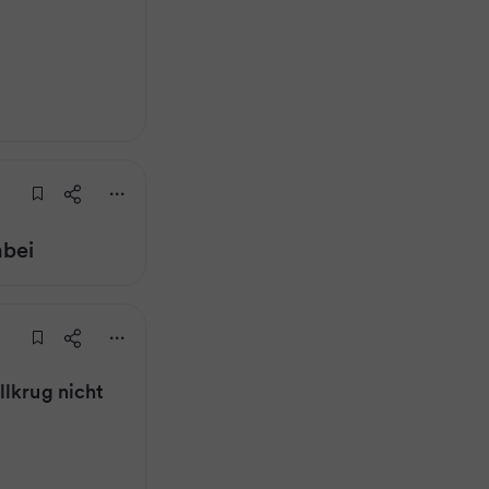
abei
llkrug nicht