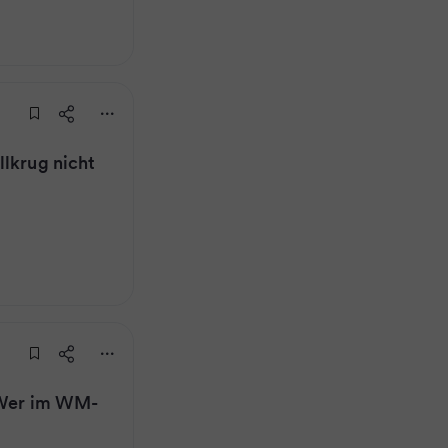
llkrug nicht
: Wer im WM-