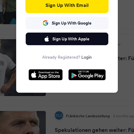
Sign Up With Email
Sign Up With Google
Sign Up With Apple
Wormser Zeitung
·
3 months ago
Already Registered?
Login
Spekulationen gehen weiter: Fü
bei WM dabei
Fränkische Landeszeitung
·
3 months ag
Spekulationen gehen weiter: Fü