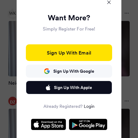
WESER-KURIER
Want More?
3 months ago
Simply Register For Free!
Sign Up With Email
Sign Up With Google
Neidisch? So kann man das Gefühl positiv nutzen
Sign Up With Apple
Dülmener Zeitung
3 months ago
Already Registered?
Login