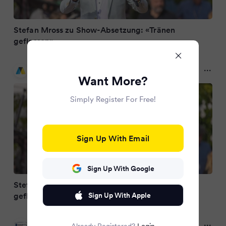
Stefan Mross zu Show-Absetzung: «Tränen
geflossen»
Aachener Zeitung
3 months ago
Want More?
Simply Register For Free!
Sign Up With Email
Sign Up With Google
Stefan Mross zu Show-Absetzung: „Tränen
geflossen“
Sign Up With Apple
Wochenblatt-Reporter.de