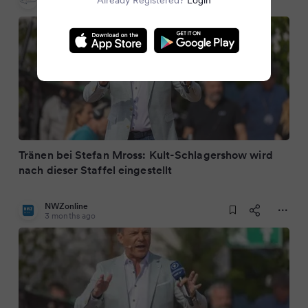
Already Registered?
Login
3 months ago
Tränen bei Stefan Mross: Kult-Schlagershow wird
nach dieser Staffel eingestellt
NWZonline
3 months ago