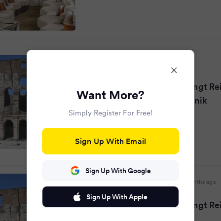
stol.it
·
3 months ago
Neuer Orient-Express bringt Re
Want More?
Rom nach Istanbul - Chronik
Simply Register For Free!
Sign Up With Email
Sign Up With Google
Salzburger Nachrichten
·
3 months ago
Sign Up With Apple
Neuer Orient-Express bringt Re
Rom nach Istanbul