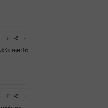
: So teuer ist
isende von