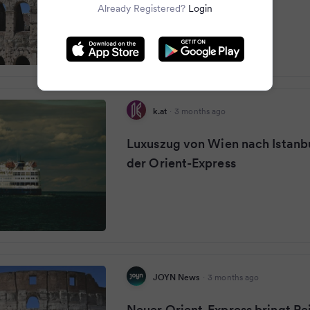
Already Registered?
Login
k.at
·
3 months ago
Luxuszug von Wien nach Istanbul
der Orient-Express
JOYN News
·
3 months ago
Neuer Orient-Express bringt Re