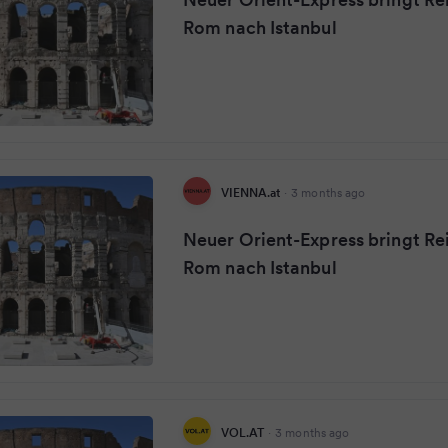
Rom nach Istanbul
VIENNA.at
·
3 months ago
Neuer Orient-Express bringt Re
Rom nach Istanbul
VOL.AT
·
3 months ago