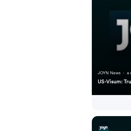
JOYN News
·
a 
US-Visum: Tru