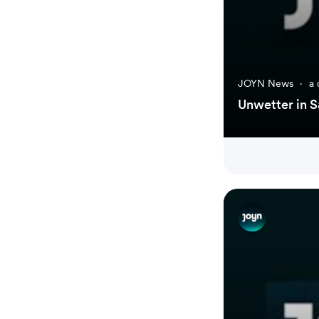
JOYN News
·
a 
Unwetter in S