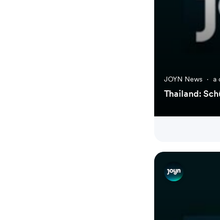
JOYN News
·
a 
Thailand: Sch