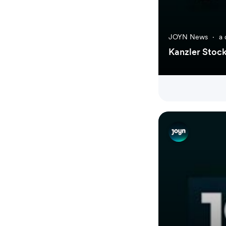
JOYN News
·
a 
Kanzler Stock