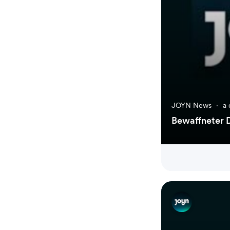
JOYN News
·
a 
Bewaffneter D