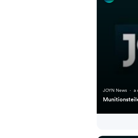
JOYN News
·
a 
Munitionstei