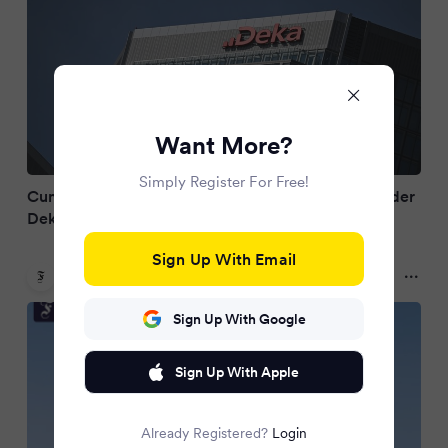
Want More?
Simply Register For Free!
Cum-Cum-Affäre: Bafin prüft Konzernabschluss der
Dekabank
Sign Up With Email
FAZ.NET
2 months ago
Sign Up With Google
Sign Up With Apple
Already Registered?
Login