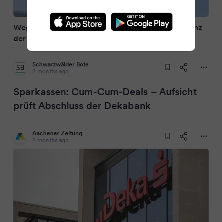
Wegen Steuerforderungen: Bafin untersucht Bilanz
der Deka
Schwarzwälder Bote
2 months ago
Sparkassen: Cum-Cum-Deals – Aufsicht
prüft Abschluss der Dekabank
Aachener Zeitung
2 months ago