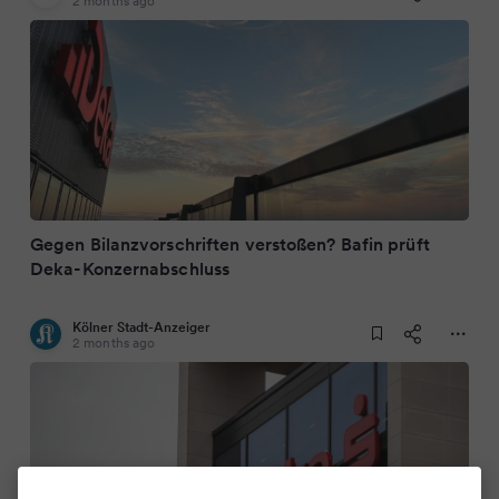
2 months ago
Gegen Bilanzvorschriften verstoßen? Bafin prüft
Deka-Konzernabschluss
Kölner Stadt-Anzeiger
2 months ago