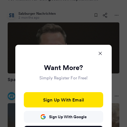
Salzburger Nachrichten
2 months ago
Want More?
Simply Register For Free!
SpaceX vor Rekord-Börsengang
Kölnische Rundschau
2 months ago
Sign Up With Email
Sign Up With Google