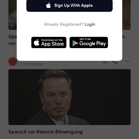
Sign Up With Apple
Already Registered?
Login
SpaceX vor Rekord-Börsengang: Experten warnen
vor Risiken für den gesamten Kapitalmarkt
VIENNA.at
2 months ago
SpaceX vor Rekord-Börsengang