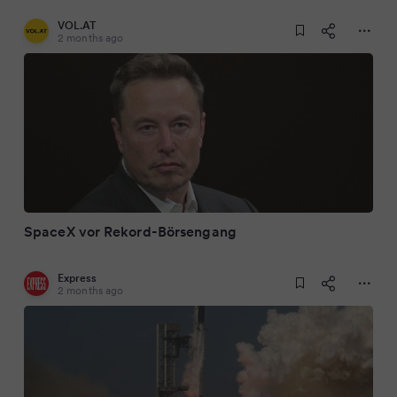
VOL.AT
2 months ago
SpaceX vor Rekord-Börsengang
Express
2 months ago