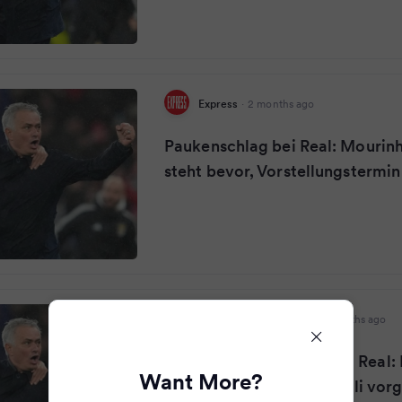
Express
·
2 months ago
Paukenschlag bei Real: Mouri
steht bevor, Vorstellungstermin
Kölner Stadt-Anzeiger
·
2 months ago
Mourinho-Comeback bei Real: 
Want More?
Startrainer soll erst im Juli vorg