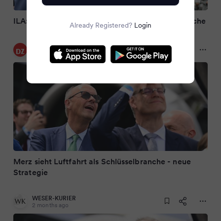
ILA: Merz bezeichnet Luftfahrt als Schlüsselbranche
Already Registered?
Login
Dülmener Zeitung
2 months ago
Merz sieht Luftfahrt als Schlüsselbranche - neue
Strategie
WESER-KURIER
2 months ago