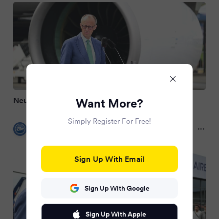
Neue Strategie soll Luftfahrt stärken
Want More?
Simply Register For Free!
airliners.de
2 months ago
Sign Up With Email
Sign Up With Google
Sign Up With Apple