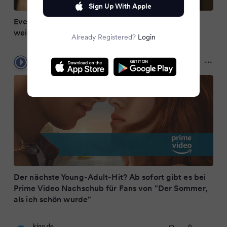
Sign Up With Apple
Every Year After Staffel 2: Geht die Serie noch
weiter?
Already Registered?
Login
Filmstarts
2 months ago
Der nächste Young-Adult-Hit? Ab sofort gibt es bei
Prime Video Nachschub für Fans von "Der Sommer,
als ich schön wurde"
kino.de