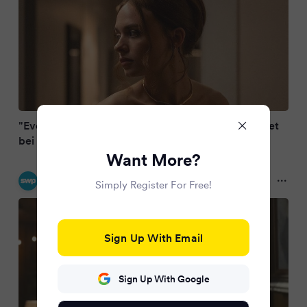
"Every Year After": Nächste Romantik-Serie startet
bei Prime Video
Want More?
SÜDWEST PRESSE
Simply Register For Free!
2 months ago
Sign Up With Email
Sign Up With Google