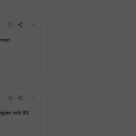
hren
egler mit 92