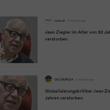
news.at
·
2 months ago
Jean Ziegler im Alter von 92 Ja
verstorben
SALZBURG24
·
2 months ago
Globalisierungskritiker Jean Zi
Jahren verstorben