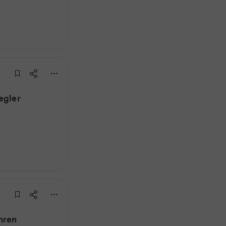
egler
hren