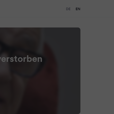
DE
EN
verstorben