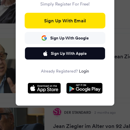
Simply Register For Free!
Sign Up With Email
Sign Up With Google
Die Presse
·
2 months ago
Sign Up With Apple
Soziologe und Politiker Jean Zi
gestorben
Already Registered?
Login
DER STANDARD
·
2 months ago
Jean Ziegler im Alter von 92 Ja