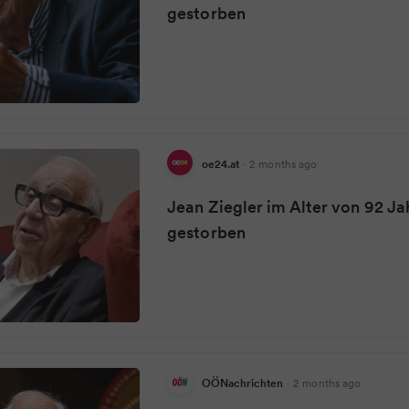
gestorben
oe24.at
·
2 months ago
Jean Ziegler im Alter von 92 Ja
gestorben
OÖNachrichten
·
2 months ago