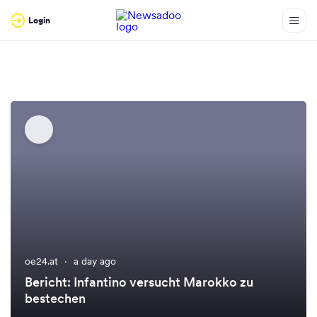
Login
oe24.at
·
a day ago
Bericht: Infantino versucht Marokko zu
bestechen