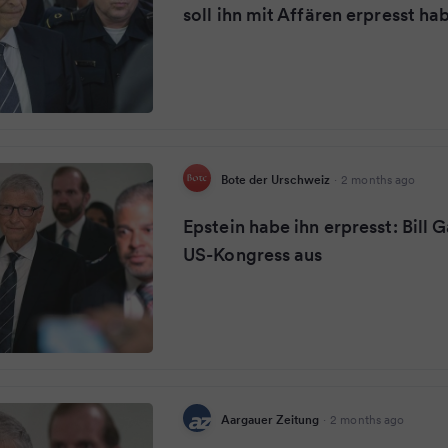
soll ihn mit Affären erpresst ha
Bote der Urschweiz
·
2 months ago
Epstein habe ihn erpresst: Bill 
US-Kongress aus
Aargauer Zeitung
·
2 months ago