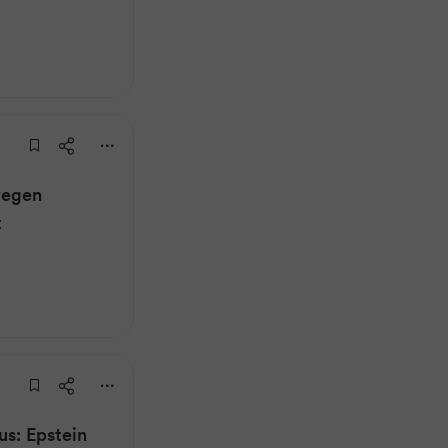
wegen
t
us: Epstein