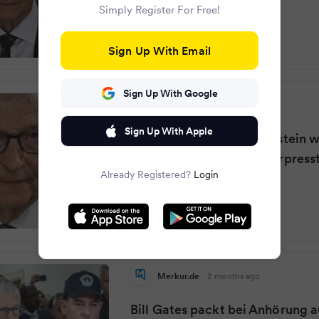
Simply Register For Free!
Sign Up With Email
Sign Up With Google
KURIER
·
2 months ago
Sign Up With Apple
Bill Gates: Wurde von Epstein 
außerehelicher Affären erpress
Already Registered?
Login
Merkur.de
·
2 months ago
Bill Gates packt bei Anhörung a