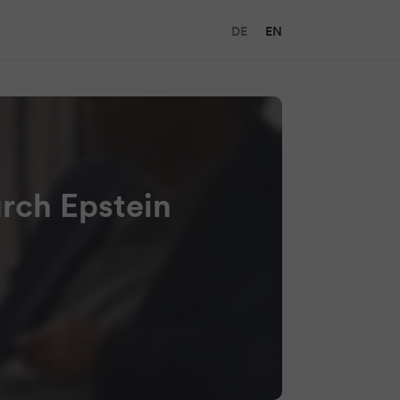
DE
EN
urch Epstein