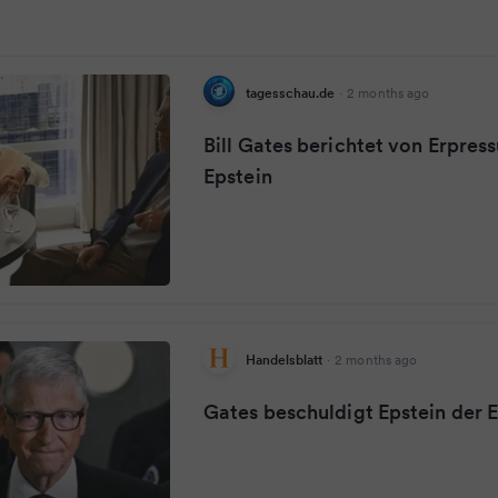
tagesschau.de
·
2 months ago
Bill Gates berichtet von Erpres
Epstein
Handelsblatt
·
2 months ago
Gates beschuldigt Epstein der 