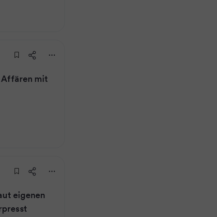
t Affären mit
laut eigenen
rpresst