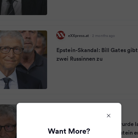
eXXpress.at
·
2 months ago
Epstein-Skandal: Bill Gates gib
zwei Russinnen zu
Golem
·
2 months ago
Epstein Files: Bill Gates wurde 
Want More?
Aussagen von Jeffrey Epstein e