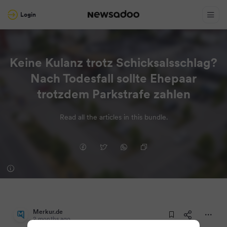
Login
Keine Kulanz trotz Schicksalsschlag?
Nach Todesfall sollte Ehepaar
trotzdem Parkstrafe zahlen
Read all the articles in this bundle.
Merkur.de
2 months ago