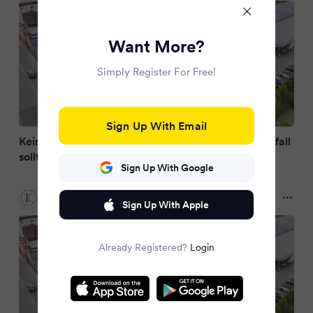
Want More?
Simply Register For Free!
Sign Up With Email
Keine Kulanz trotz Schicksalsschlag? Nach Todesfall
sollte Ehepaar trotzdem Parkstrafe zahlen
Sign Up With Google
kreiszeitung.de
2 months ago
Sign Up With Apple
Already Registered?
Login