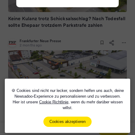
Keine Kulanz trotz Schicksalsschlag? Nach Todesfall
sollte Ehepaar trotzdem Parkstrafe zahlen
Frankfurter Neue Presse
2 months ago
🍪 Cookies sind nicht nur lecker, sondern helfen uns auch, deine
Newsadoo-Experience zu personalisieren und zu verbessern.
Hier ist unsere
Cookie Richtlinie
, wenn du mehr darüber wissen
willst.
Keine Kulanz trotz Schicksalsschlag? Nach Todesfall
sollte Ehepaar trotzdem Parkstrafe zahlen
Cookies akzeptieren
Sign Up Now For Free!
Signup