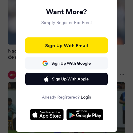
Want More?
Simply Register For Free!
Sign Up With Email
Nachnominierung: Ljubicic wohl vor Rückkehr ins
ÖFB-Aufgebot
Sign Up With Google
oe24.at
2 months ago
Sign Up With Apple
Already Registered?
Login