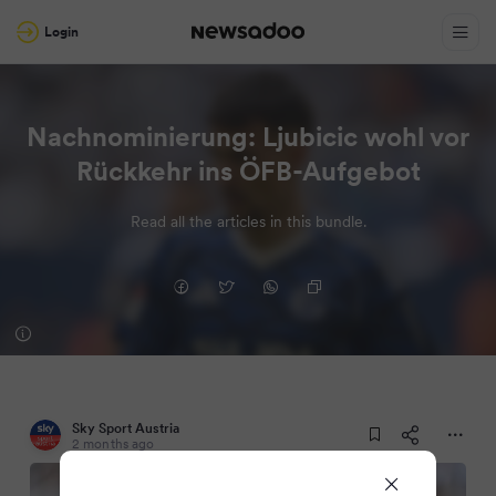
Login
Nachnominierung: Ljubicic wohl vor
Rückkehr ins ÖFB-Aufgebot
Read all the articles in this bundle.
Sky Sport Austria
2 months ago