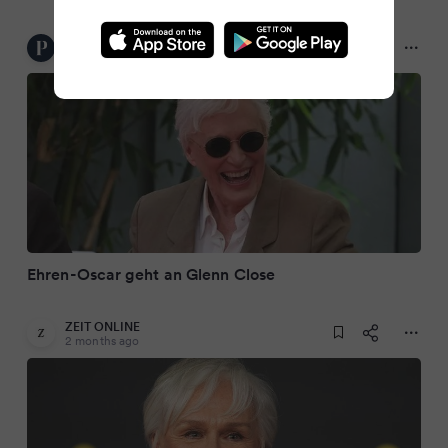
Die Presse
2 months ago
Ehren-Oscar geht an Glenn Close
ZEIT ONLINE
2 months ago