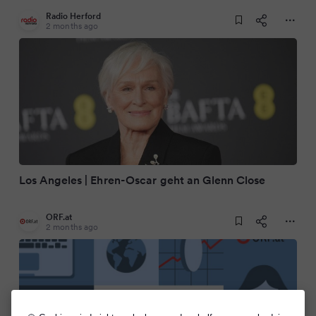
Radio Herford
2 months ago
Los Angeles | Ehren-Oscar geht an Glenn Close
ORF.at
2 months ago