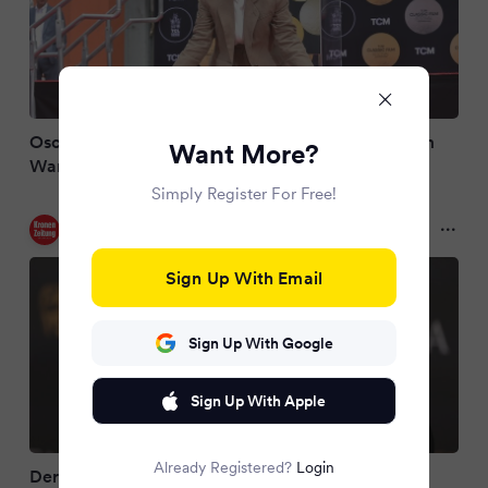
Oscar-Erlösung für Glenn Close nach jahrelangem
Want More?
Warten
Simply Register For Free!
Kronen Zeitung
2 months ago
Sign Up With Email
Sign Up With Google
Sign Up With Apple
Already Registered?
Login
Der Ehren-Oscar geht an Glenn Close