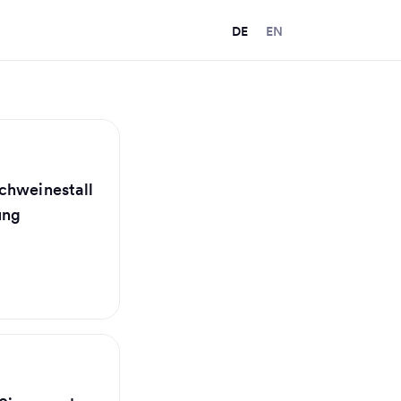
DE
EN
chweinestall
ung