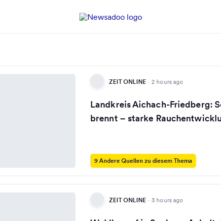
ZEIT ONLINE
·
2 hours ago
Landkreis Aichach-Friedberg: S
brennt – starke Rauchentwickl
9 Andere Quellen zu diesem Thema
ZEIT ONLINE
·
3 hours ago