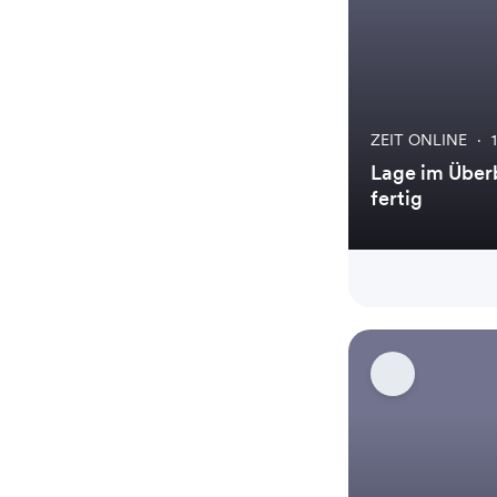
ZEIT ONLINE
·
Lage im Überb
fertig