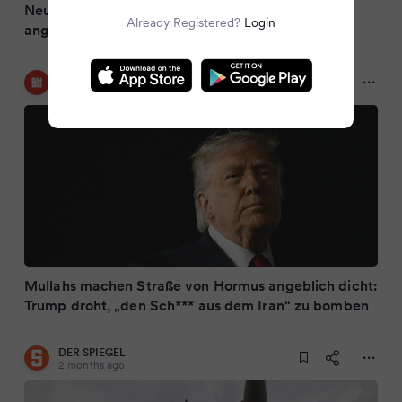
Neue US-Angriffe auf Iran - Straße von Hormuz
Already Registered?
Login
angeblich zu
Bild
2 months ago
Mullahs machen Straße von Hormus angeblich dicht:
Trump droht, „den Sch*** aus dem Iran“ zu bomben
DER SPIEGEL
2 months ago