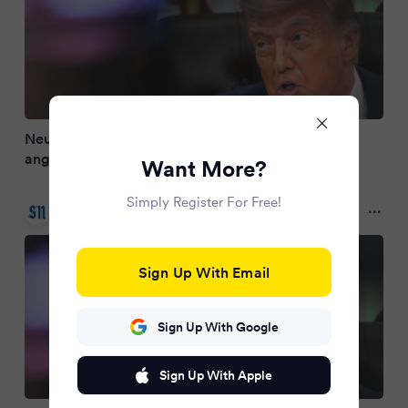
Neue US-Angriffe auf Iran - Straße von Hormuz
angeblich zu
Want More?
Simply Register For Free!
Salzburger Nachrichten
2 months ago
Sign Up With Email
Sign Up With Google
Sign Up With Apple