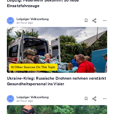
Leipzig: Feuerwehr bekommt 30 neue
Einsatzfahrzeuge
Leipziger Volkszeitung
an hour ago
13 Other Sources On This Topic
Ukraine-Krieg: Russische Drohnen nehmen verstärkt
Gesundheitspersonal ins Visier
Leipziger Volkszeitung
an hour ago