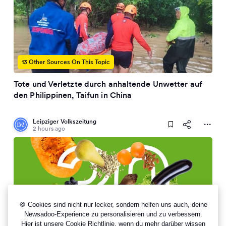
13 Other Sources On This Topic
Tote und Verletzte durch anhaltende Unwetter auf
den Philippinen, Taifun in China
Leipziger Volkszeitung
2 hours ago
🍪 Cookies sind nicht nur lecker, sondern helfen uns auch, deine
Newsadoo-Experience zu personalisieren und zu verbessern.
13 Other Sources On This Topic
Hier ist unsere
Cookie Richtlinie
, wenn du mehr darüber wissen