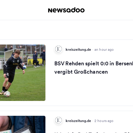
kreiszeitung.de
·
an hour ago
BSV Rehden spielt 0:0 in Berse
vergibt Großchancen
kreiszeitung.de
·
2 hours ago