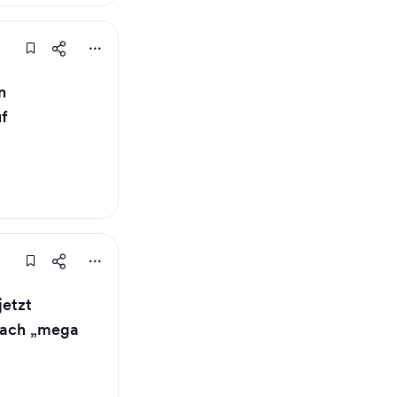
n
uf
jetzt
nfach „mega