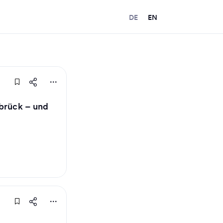
DE
EN
nbrück – und