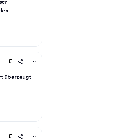
ser
rden
rt überzeugt