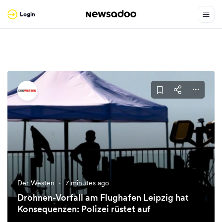
Login
Der Westen
·
7 minutes ago
Drohnen-Vorfall am Flughafen Leipzig hat
Konsequenzen: Polizei rüstet auf