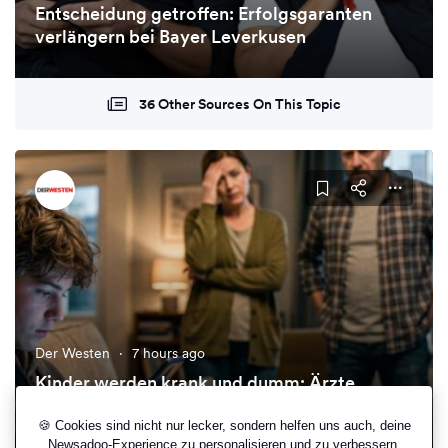
Entscheidung getroffen: Erfolgsgaranten
verlängern bei Bayer Leverkusen
36 Other Sources On This Topic
Der Westen
·
7 hours ago
Kinder werden krank und dumm: Ärzte
werfen Eltern „massives Versagen“ bei Social
Media vor
🍪 Cookies sind nicht nur lecker, sondern helfen uns auch, deine
Newsadoo-Experience zu personalisieren und zu verbessern.