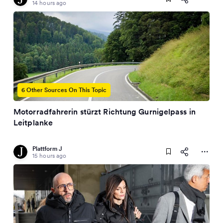
14 hours ago
6 Other Sources On This Topic
Motorradfahrerin stürzt Richtung Gurnigelpass in
Leitplanke
Plattform J
15 hours ago