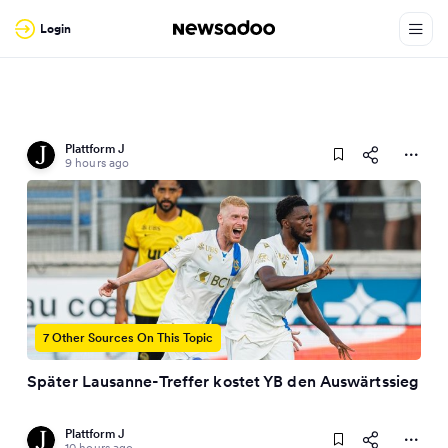
Login
Plattform J
9 hours ago
7 Other Sources On This Topic
Später Lausanne-Treffer kostet YB den Auswärtssieg
Plattform J
10 hours ago