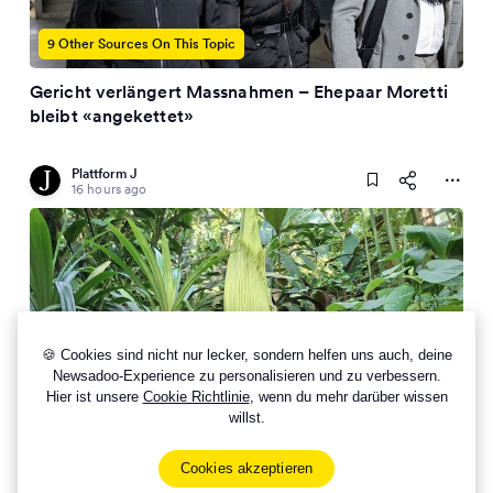
9 Other Sources On This Topic
Gericht verlängert Massnahmen – Ehepaar Moretti
bleibt «angekettet»
Plattform J
16 hours ago
🍪 Cookies sind nicht nur lecker, sondern helfen uns auch, deine
Newsadoo-Experience zu personalisieren und zu verbessern.
Hier ist unsere
Cookie Richtlinie
, wenn du mehr darüber wissen
willst.
Grösste Stinke-Blume der Welt steht in Basel vor der
Blüte
Cookies akzeptieren