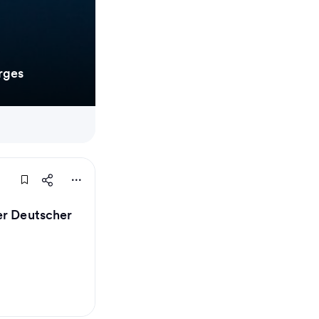
rges
er Deutscher