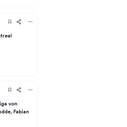
ntreal
liga von
odde, Fabian