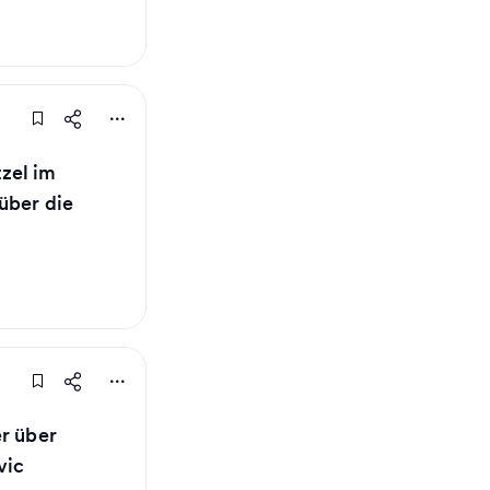
zel im
über die
er über
vic