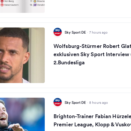
Sky Sport DE
·
7 hours ago
Wolfsburg-Stürmer Robert Glat
exklusiven Sky Sport Interview 
2.Bundesliga
Sky Sport DE
·
8 hours ago
Brighton-Trainer Fabian Hürzel
Premier League, Klopp & Vusko