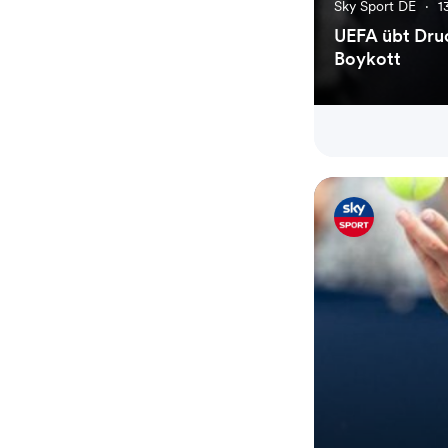
Sky Sport DE
·
1
UEFA übt Druc
Boykott