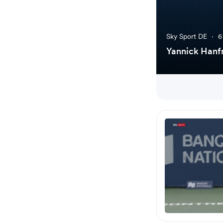
Sky Sport DE
·
6
Yannick Hanfm