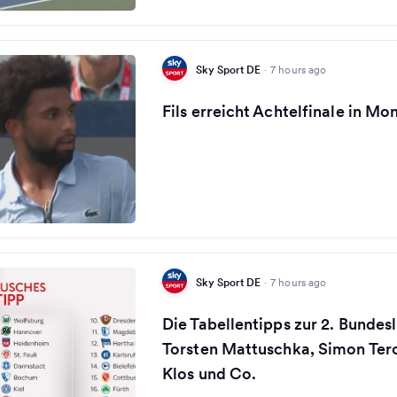
Sky Sport DE
·
7 hours ago
Fils erreicht Achtelfinale in Mo
Sky Sport DE
·
7 hours ago
Die Tabellentipps zur 2. Bundes
Torsten Mattuschka, Simon Ter
Klos und Co.