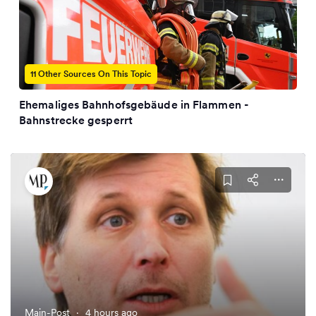
11 Other Sources On This Topic
Ehemaliges Bahnhofsgebäude in Flammen -
Bahnstrecke gesperrt
Main-Post
·
4 hours ago