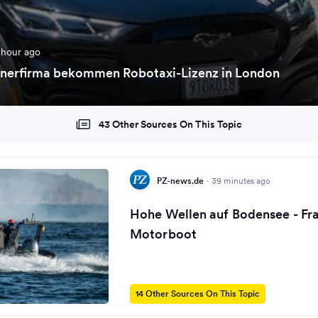
 hour ago
tnerfirma bekommen Robotaxi-Lizenz in London
43 Other Sources On This Topic
PZ-news.de
·
39 minutes ago
Hohe Wellen auf Bodensee - Fra
Motorboot
14 Other Sources On This Topic