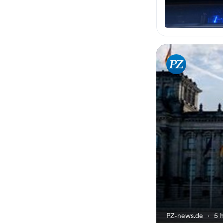
PZ-news.de
·
5 