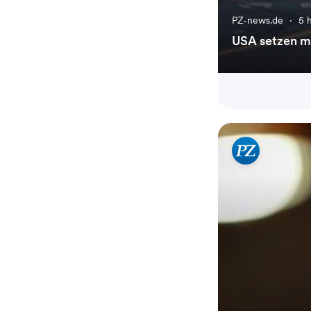
PZ-news.de
·
5 
USA setzen m