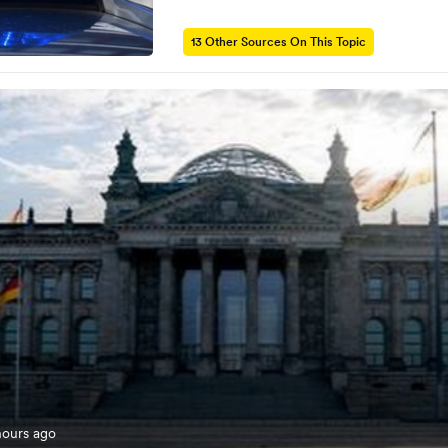
13 Other Sources On This Topic
hours ago