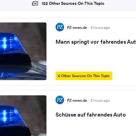
122 Other Sources On This Topic
PZ-news.de
·
3 hours ago
Mann springt vor fahrendes Aut
6 Other Sources On This Topic
PZ-news.de
·
3 hours ago
Schüsse auf fahrendes Auto