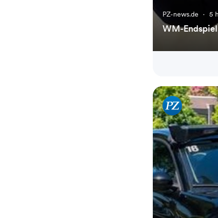
PZ-news.de
·
5 
WM-Endspiel 