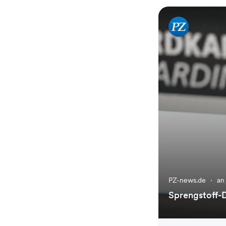
PZ-news.de
·
an
Sprengstoff-