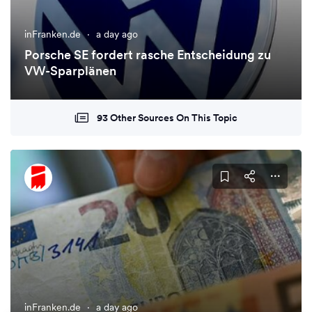
inFranken.de
·
a day ago
Porsche SE fordert rasche Entscheidung zu
VW-Sparplänen
93 Other Sources On This Topic
inFranken.de
·
a day ago