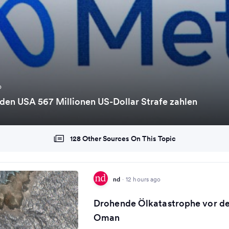
o
den USA 567 Millionen US-Dollar Strafe zahlen
128 Other Sources On This Topic
nd
·
12 hours ago
Drohende Ölkatastrophe vor de
Oman