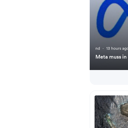
nd
·
13 hours ag
Meta muss in 