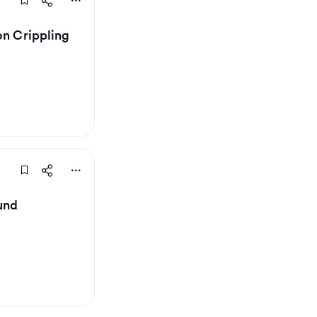
on Crippling
und