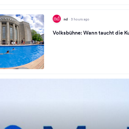
nd
·
3 hours ago
Volksbühne: Wann taucht die Ku