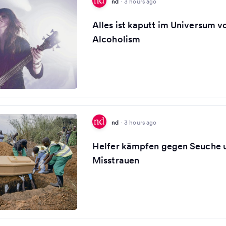
nd
·
3 hours ago
Alles ist kaputt im Universum v
Alcoholism
nd
·
3 hours ago
Helfer kämpfen gegen Seuche 
Misstrauen