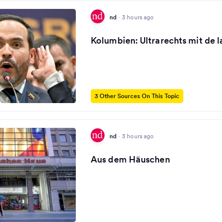
nd
·
3 hours ago
Kolumbien: Ultrarechts mit de la
3 Other Sources On This Topic
nd
·
3 hours ago
Aus dem Häuschen