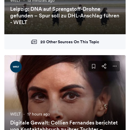
WELT
·
13 minutes ago
Leipzig: DNA auf Sprengstoff-Drohne
gefunden – Spur soll zu DHL-Anschlag führen
- WELT
20 Other Sources On This Topic
WELT
·
17 hours ago
Digitale Gewalt: Collien Fernandes berichtet
von Kontaktabbruch zu ihrer Tochter –