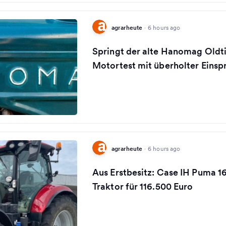
agrarheute
·
6 hours ago
Springt der alte Hanomag Oldti
Motortest mit überholter Eins
agrarheute
·
6 hours ago
Aus Erstbesitz: Case IH Puma 
Traktor für 116.500 Euro