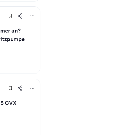
mer an? -
pritzpumpe
165 CVX