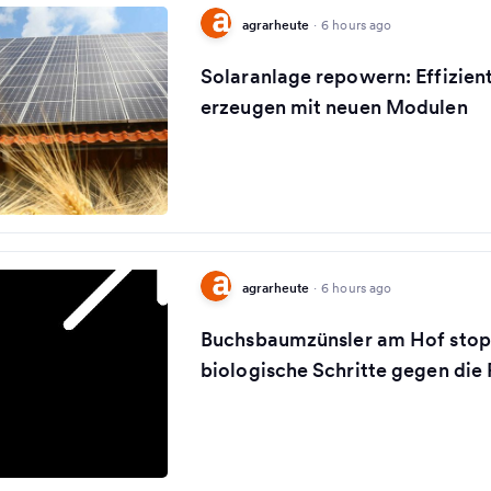
agrarheute
·
6 hours ago
Solaranlage repowern: Effizien
erzeugen mit neuen Modulen
agrarheute
·
6 hours ago
Buchsbaumzünsler am Hof stop
biologische Schritte gegen die