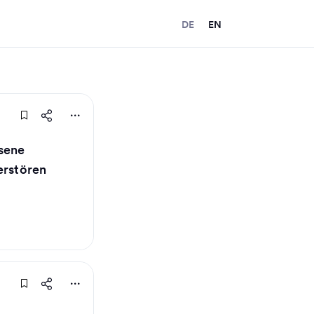
DE
EN
sene
erstören