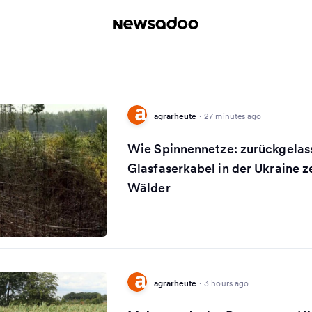
agrarheute
·
27 minutes ago
Wie Spinnennetze: zurückgelas
Glasfaserkabel in der Ukraine z
Wälder
agrarheute
·
3 hours ago