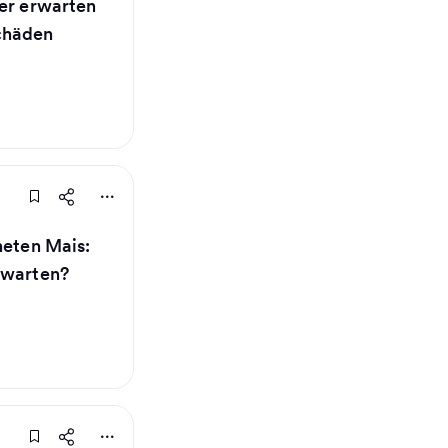
ier erwarten
chäden
neten Mais:
 warten?