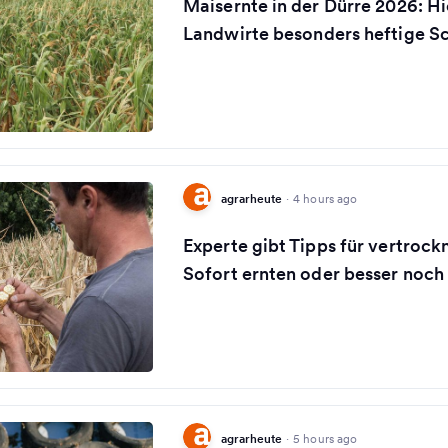
Maisernte in der Dürre 2026: H
Landwirte besonders heftige S
agrarheute
·
4 hours ago
Experte gibt Tipps für vertrock
Sofort ernten oder besser noch
agrarheute
·
5 hours ago