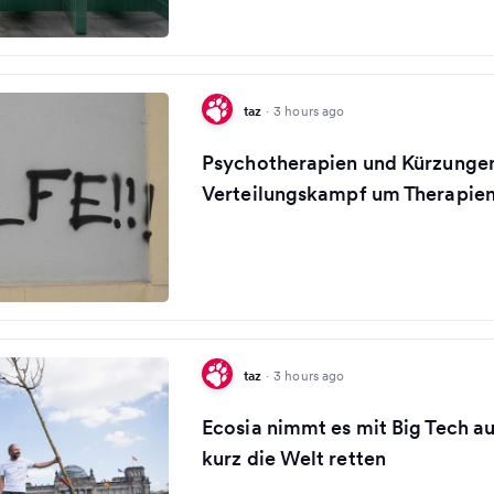
taz
·
3 hours ago
Psychotherapien und Kürzunge
Verteilungskampf um Therapie
taz
·
3 hours ago
Ecosia nimmt es mit Big Tech a
kurz die Welt retten