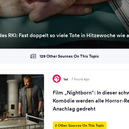
o
des RKI: Fast doppelt so viele Tote in Hitzewoche wi
129 Other Sources On This Topic
taz
·
7 hours ago
Film „Nightborn“: In dieser sc
Komödie werden alle Horror-Re
Anschlag gedreht
2 Other Sources On This Topic