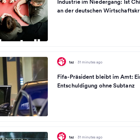
Industrie im Niedergang: Ist Ch
an der deutschen Wirtschaftskr
taz
·
31 minutes ago
Fifa-Präsident bleibt im Amt: E
Entschuldigung ohne Subtanz
taz
·
31 minutes ago