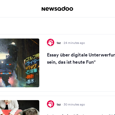
taz
·
24 minutes ago
Essay über digitale Unterwerfun
sein, das ist heute Fun“
taz
·
30 minutes ago