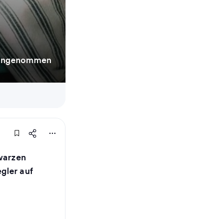
e angenommen
hwarzen
gler auf