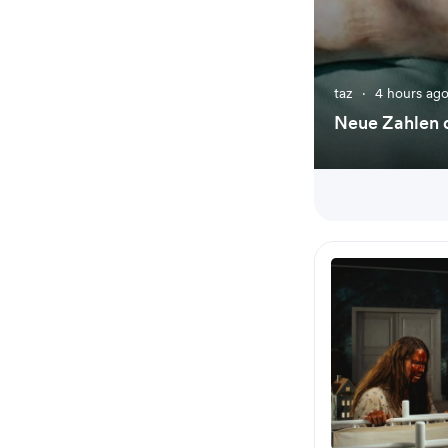
taz
·
4 hours ag
Neue Zahlen 