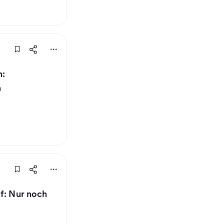
n:
n
uf: Nur noch