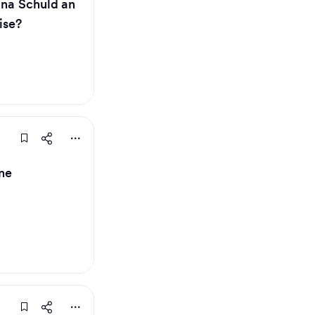
ina Schuld an
ise?
ine