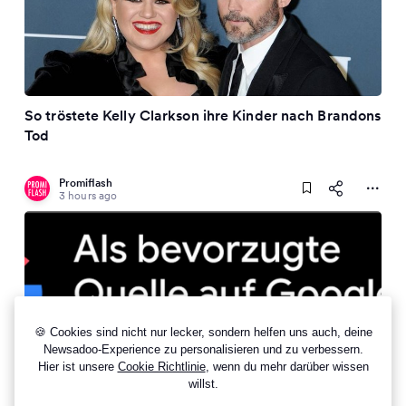
So tröstete Kelly Clarkson ihre Kinder nach Brandons
Tod
Promiflash
3 hours ago
🍪 Cookies sind nicht nur lecker, sondern helfen uns auch, deine
Newsadoo-Experience zu personalisieren und zu verbessern.
9 Other Sources On This Topic
Hier ist unsere
Cookie Richtlinie
, wenn du mehr darüber wissen
willst.
Lange Funkstille: Patrice Aminati gibt Gesundheits-