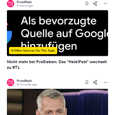
Promiflash
4 hours ago
11 Other Sources On This Topic
Nicht mehr bei ProSieben: Das "HeidiFest" wechselt
zu RTL
Promiflash
10 minutes ago