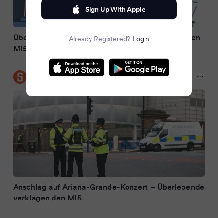
Sign Up With Apple
Überlebende von Manchester-Attentat 2017 klagen
Already Registered?
Login
MI5
DER SPIEGEL
2 years ago
Anschlag auf Ariana-Grande-Konzert – Überlebende
verklagen den MI5