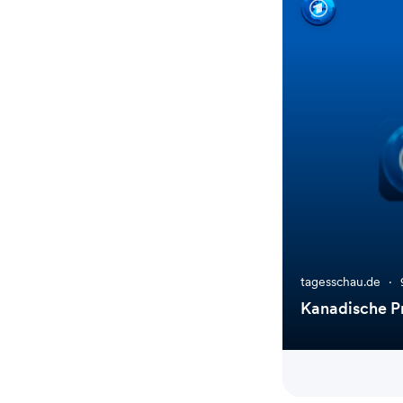
tagesschau.de
·
Kanadische P