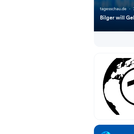
tagesschau.de
·
Bilger will G