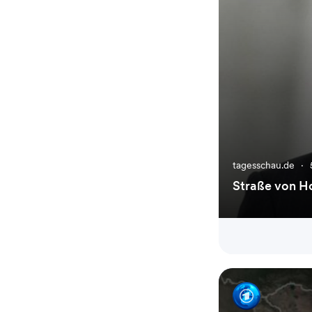
tagesschau.de
·
Straße von H