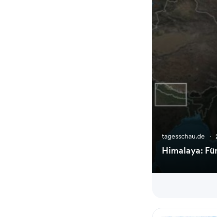
tagesschau.de
·
Himalaya: Fün