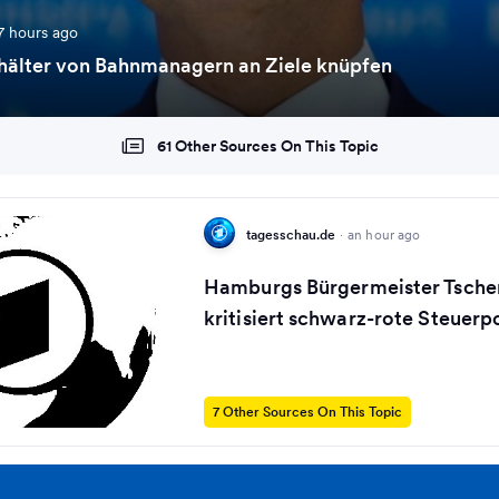
7 hours ago
ehälter von Bahnmanagern an Ziele knüpfen
61 Other Sources On This Topic
tagesschau.de
·
an hour ago
Hamburgs Bürgermeister Tsche
kritisiert schwarz-rote Steuerpo
7 Other Sources On This Topic