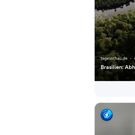
tagesschau.de
·
Brasilien: Ab