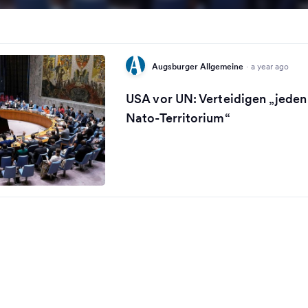
Augsburger Allgemeine
·
a year ago
USA vor UN: Verteidigen „jeden
Nato-Territorium“