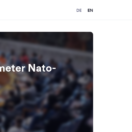
DE
EN
meter Nato-