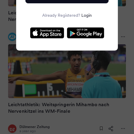
Leichtathletik: Weitspringerin Mihambo nach
Already Registered?
Login
Nervenkitzel ins WM-Finale
Kölnische Rundschau
a year ago
Leichtathletik: Weitspringerin Mihambo nach
Nervenkitzel ins WM-Finale
Dülmener Zeitung
a year ago