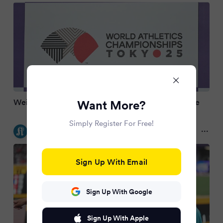
Weitspringerin Mihambo müht sich ins WM-Finale
Want More?
Simply Register For Free!
Kölner Stadt-Anzeiger
a year ago
Sign Up With Email
Sign Up With Google
Sign Up With Apple