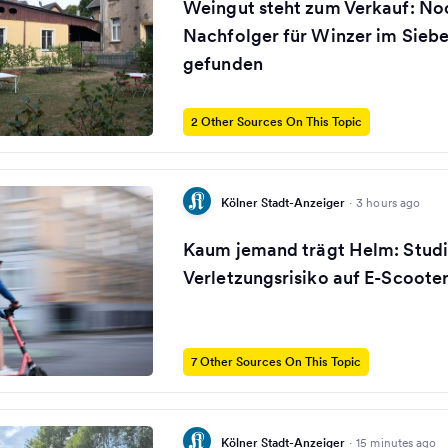
Weingut steht zum Verkauf: No
Nachfolger für Winzer im Sieb
gefunden
2 Other Sources On This Topic
Kölner Stadt-Anzeiger
·
3 hours ago
Kaum jemand trägt Helm: Studi
Verletzungsrisiko auf E-Scoote
7 Other Sources On This Topic
Kölner Stadt-Anzeiger
·
15 minutes ago