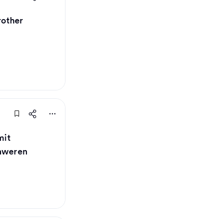
other
mit
chweren