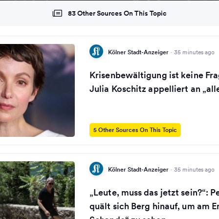
83 Other Sources On This Topic
Kölner Stadt-Anzeiger
·
35 minutes ago
Krisenbewältigung ist keine Fra
Julia Koschitz appelliert an „all
5 Other Sources On This Topic
Kölner Stadt-Anzeiger
·
35 minutes ago
„Leute, muss das jetzt sein?“: P
quält sich Berg hinauf, um am E