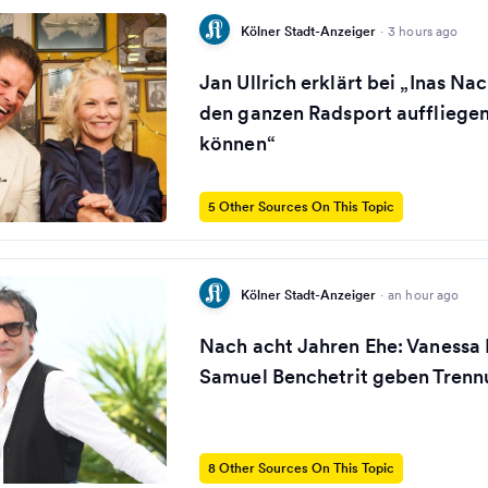
Kölner Stadt-Anzeiger
·
3 hours ago
Jan Ullrich erklärt bei „Inas Nac
den ganzen Radsport auffliegen
können“
5 Other Sources On This Topic
Kölner Stadt-Anzeiger
·
an hour ago
Nach acht Jahren Ehe: Vanessa 
Samuel Benchetrit geben Trenn
8 Other Sources On This Topic