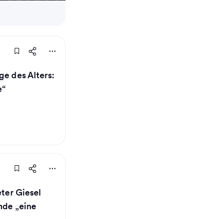
ge des Alters:
e“
eter Giesel
nde „eine