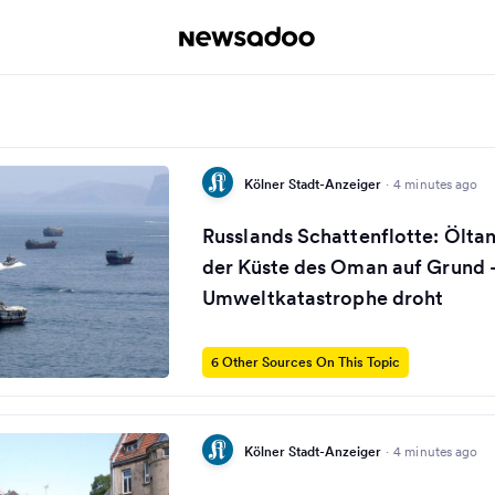
Kölner Stadt-Anzeiger
·
4 minutes ago
Russlands Schattenflotte: Öltan
der Küste des Oman auf Grund 
Umweltkatastrophe droht
6 Other Sources On This Topic
Kölner Stadt-Anzeiger
·
4 minutes ago