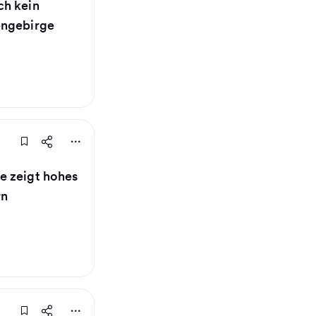
ch kein
engebirge
e zeigt hohes
rn