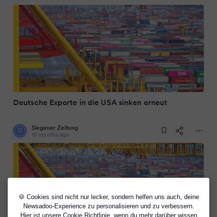
Deutsche Exporte in die USA sinken erneut
Siegener Zeitung
10 months ago
🍪 Cookies sind nicht nur lecker, sondern helfen uns auch, deine
Newsadoo-Experience zu personalisieren und zu verbessern.
Hier ist unsere
Cookie Richtlinie
, wenn du mehr darüber wissen