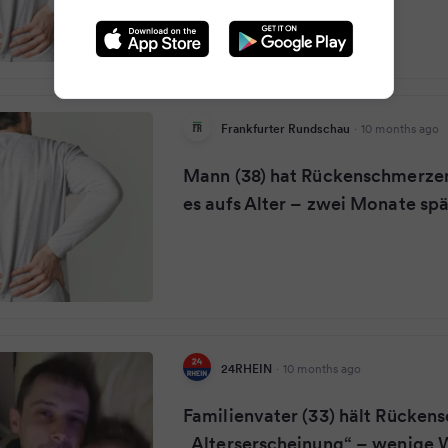
Frankfurter Rundschau
·
10 months ago
Mann (38) hat Rückenschmerzen
es aufs Alter – zwei Monate spät
24RHEIN
·
10 months ago
Familienvater (33) hält Rücken
„Alterserscheinung“ – wenige