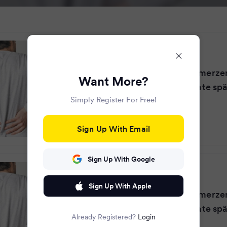
HNA
·
10 months ago
Mann (38) hat Rückenschmerzen
Want More?
es aufs Alter – zwei Monate spät
Simply Register For Free!
Sign Up With Email
Sign Up With Google
Merkur.de
·
10 months ago
Sign Up With Apple
Mann (38) hat Rückenschmerzen
es aufs Alter – zwei Monate spät
Already Registered?
Login