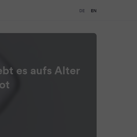
DE
EN
t es aufs Alter
ot