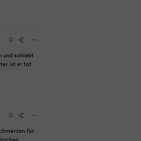
 und schiebt
er ist er tot
schmerzen für
 Wochen