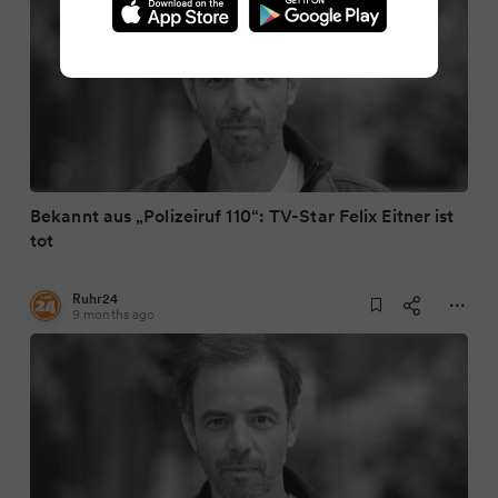
Bekannt aus „Polizeiruf 110“: TV-Star Felix Eitner ist
tot
Ruhr24
9 months ago