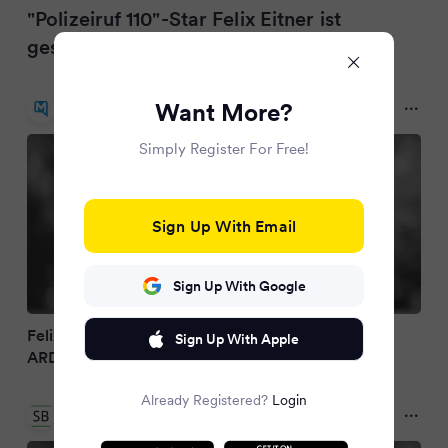
"Polizeiruf 110"-Star Felix Eitner ist
gestorben
Merkur.de
Want More?
9 months ago
Simply Register For Free!
Sign Up With Email
Sign Up With Google
Felix Eitner ist tot: Aus „Polizeiruf 110“ bekannter
Sign Up With Apple
ARD-Fernsehstar plötzlich verstorben
Already Registered?
Login
Schwarzwälder Bote
9 months ago